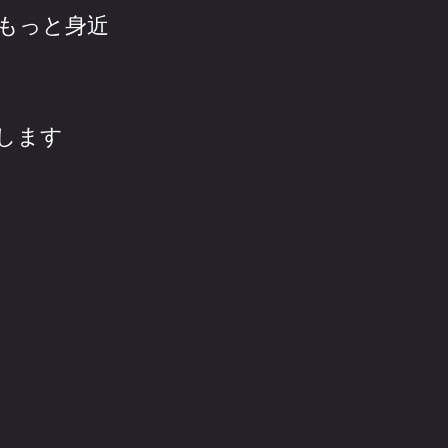
をもっと身近
追求します