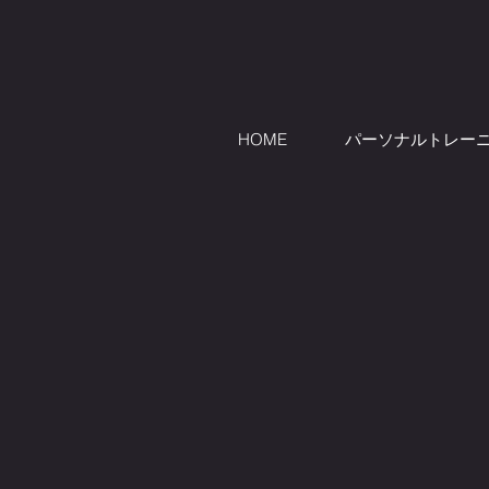
HOME
パーソナルトレー