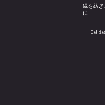
​縁を紡
に
​Cal