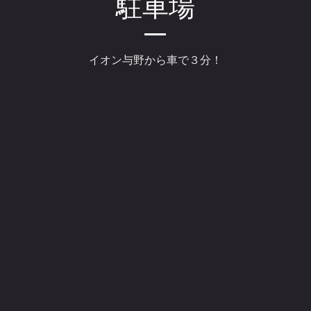
​駐車場
​イオン与野から車で３分！